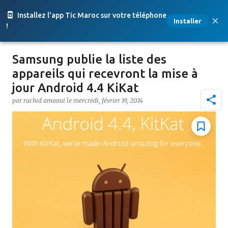
Accéder au contenu principal
Installez l'app Tic Maroc sur votre téléphone
Installer
!
Samsung publie la liste des
appareils qui recevront la mise à
jour Android 4.4 KiKat
par
rachid amaoui
le
mercredi, février 19, 2014