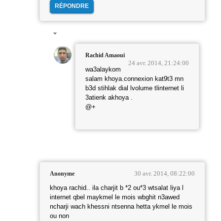
RÉPONDRE
Rachid Amaoui
24 avr. 2014, 21:24:00
wa3alaykom
salam khoya.connexion kat9t3 mn
b3d stihlak dial lvolume tlinternet li
3atienk akhoya .
@+
30 avr. 2014, 08:22:00
Anonyme
khoya rachid.. ila charjit b *2 ou*3 wtsalat liya l
internet qbel maykmel le mois wbghit n3awed
ncharji wach khessni ntsenna hetta ykmel le mois
ou non