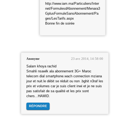
http://www.iam.ma/Particuliers/Inter
net/FormulesdAbonnement/Menara3
GplusFormuleSansAbonnement/Pa
ges/LesTarifs.aspx
Bonne fin de soirée
23 avr. 2014, 14:58:00
Anonyme
Salam khoya rachid
Smahli nsawlk ala abonnement 3G+ Maroc
telecom dial smartphone.wach connection mziana
jour et nuit.le débit se réduit ou non .bghit n3raf les
prix et volumes car je suis client inwi et je ne suis
pas satisfait de sa qualité et les prix sont
chers...HAMID.
RÉPONDRE