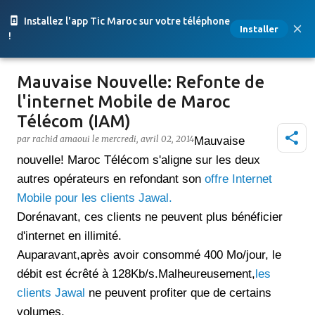
Accéder au contenu principal
Installez l'app Tic Maroc sur votre téléphone
Installer
!
Mauvaise Nouvelle: Refonte de
l'internet Mobile de Maroc
Télécom (IAM)
par
rachid amaoui
le
mercredi, avril 02, 2014
Mauvaise
nouvelle! Maroc Télécom s'aligne sur les deux
autres opérateurs en refondant son
offre Internet
Mobile pour les clients Jawal.
Dorénavant, ces clients ne peuvent plus bénéficier
d'internet en illimité.
Auparavant,après avoir consommé 400 Mo/jour, le
débit est écrêté à 128Kb/s.Malheureusement,
les
clients Jawal
ne peuvent profiter que de certains
volumes.