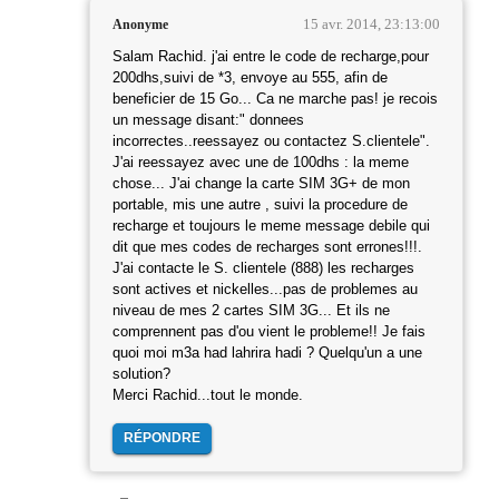
15 avr. 2014, 23:13:00
Anonyme
Salam Rachid. j'ai entre le code de recharge,pour
200dhs,suivi de *3, envoye au 555, afin de
beneficier de 15 Go... Ca ne marche pas! je recois
un message disant:" donnees
incorrectes..reessayez ou contactez S.clientele".
J'ai reessayez avec une de 100dhs : la meme
chose... J'ai change la carte SIM 3G+ de mon
portable, mis une autre , suivi la procedure de
recharge et toujours le meme message debile qui
dit que mes codes de recharges sont errones!!!.
J'ai contacte le S. clientele (888) les recharges
sont actives et nickelles...pas de problemes au
niveau de mes 2 cartes SIM 3G... Et ils ne
comprennent pas d'ou vient le probleme!! Je fais
quoi moi m3a had lahrira hadi ? Quelqu'un a une
solution?
Merci Rachid...tout le monde.
RÉPONDRE