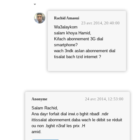
Rachid Amaoui
23 avr. 2014, 20:40:00
Wa3alaykom
salam khoya Hamid,
Kifach abonnement 3G dial
smartphone?
wach 3ndk aslan abonnement dial
tisalat bach tzid internet ?
24 avr. 2014, 12:53:00
Anonyme
Salam Rachid,
Ana dayr forfait dial inwi.o bghit nbadl .ndir
ittissalat abonnement.daba wach le débit se réduit
ou non .bghit n3raf les prix .H
amid.