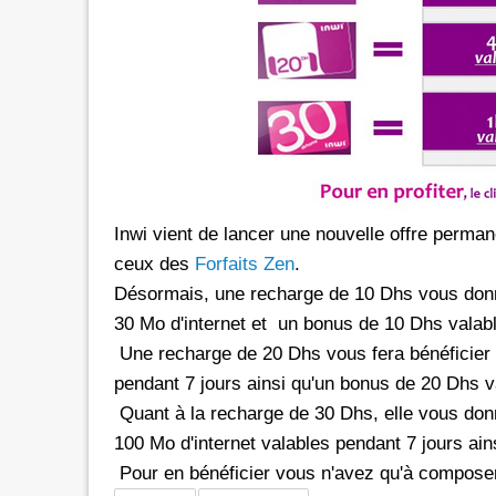
rs les réseaux sociaux avec *6 chez
Promotion inwi: L'illimité vers 
oc
avec *6
e de 30 Dh donne dorénavant un
A l'instar de Maroc Telecom et 
té aux réseaux sociaux chez Orange.
bénéficier ses clients prépayés 
e d'une offre promotionnelle qui
certains réseaux sociaux. A 5 Dh, le client aura
e 24 mars 2026, les clients prépayés
droit à 100 Mo valables vers 
oc peuvent désormais bénéficier
Facebook, Twitter, Instagram 
Inwi vient de lancer une nouvelle offre perman
 Instagram
300 Mo pour le Pass de 10 Dh.
ceux des
Forfaits Zen
.
urant 30 jours, et ce, en
passage que dans le cadre d'un
 le code d'une recharge de 30 Dh
promotionnelle qui prendra fi
Désormais, une recharge de 10 Dhs vous donn
ivi de *6. Rappelons
le Pass 30 Dh de inwi offre un
30 Mo d'internet et un bonus de 10 Dhs valabl
Une recharge de 20 Dhs vous fera bénéficier 
pendant 7 jours ainsi qu'un bonus de 20 Dhs v
Quant à la recharge de 30 Dhs, elle vous don
100 Mo d'internet valables pendant 7 jours ai
Pour en bénéficier vous n'avez qu'à composer