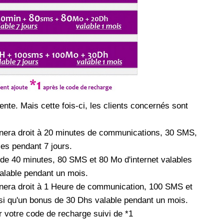
les réseaux sociaux
Promotion Orange Maroc: Recharge x25 +
Internet
Orange, inwi fait
Nouveau! Orange Maroc multiplie les recharges
d'un accès à
de ses clients mobiles en prépayé par 25 et ce,
pour toute recharge de 30 Dh ou plus. De plus,
WhatsApp,
Orange offre, suite à n'importe quelle recharge,
et Snapchat voire
un volume d'internet variant selon le montant de
ente. Mais cette fois-ci, les clients concernés sont
 Notons au
ladite recharge. La durée de validité du volume
e offre
d'internet est de 7 jours alors que celle du solde
n le 23 mars 2026,
offert en Dh est de 3 mois. Recharge Solde
era droit à 20 minutes de communications, 30 SMS,
es pendant 7 jours.
de 40 minutes, 80 SMS et 80 Mo d'internet valables
alable pendant un mois.
nera droit à 1 Heure de communication, 100 SMS et
nsi qu'un bonus de 30 Dhs valable pendant un mois.
 votre code de recharge suivi de *1