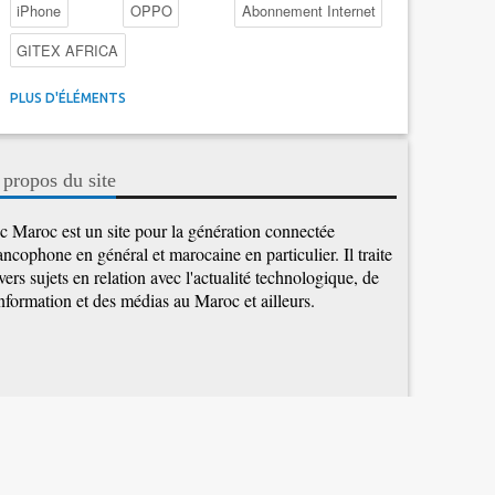
iPhone
OPPO
Abonnement Internet
GITEX AFRICA
4G au Maroc
Facebook
Promotions inwi
PLUS D'ÉLÉMENTS
Intelligence Artificielle
Cybersécurité
Promotions Maroc Telecom
Kaspersky
APEBI
 propos du site
iOS
Ericsson
WhatsApp
c Maroc est un site pour la génération connectée
ancophone en général et marocaine en particulier. Il traite
vers sujets en relation avec l'actualité technologique, de
information et des médias au Maroc et ailleurs.