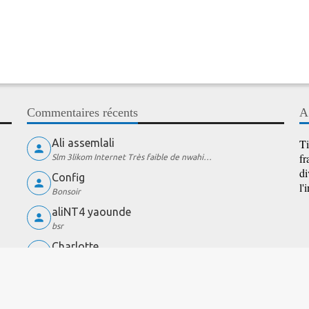
Commentaires récents
A
Ali assemlali
Ti
fr
Slm 3likom Internet Très faible de nwahi…
di
Config
l'
Bonsoir
aliNT4 yaounde
bsr
Charlotte
wow