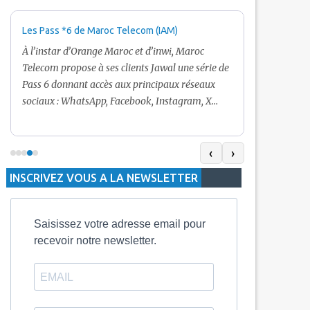
Les Pass *6 de Maroc Telecom (IAM)
Promotion Ma
+ Internet
À l’instar d’Orange Maroc et d’inwi, Maroc
Nouveau! Clie
Telecom propose à ses clients Jawal une série de
pour toute r
Pass 6 donnant accès aux principaux réseaux
Telecom vous
sociaux : WhatsApp, Facebook, Instagram, X
De plus, Mar
(Twitter) et Snapchat.En temps normal, le Pass
quelle recha
5 Dh inclut 100 Mo, le Pass 10 Dh offre 400 Mo,
selon le mon
tandis que les formules à 20 Dh et 30 Dh
‹
›
la durée de v
proposent respectivement 1 Go et 2 Go. Les
INSCRIVEZ VOUS A LA NEWSLETTER
jours alors q
durées de validité sont de 3 jours pour
3 mois.
Saisissez votre adresse email pour
recevoir notre newsletter.