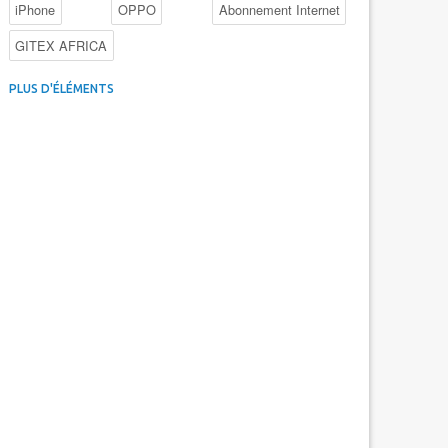
iPhone
OPPO
Abonnement Internet
GITEX AFRICA
4G au Maroc
Facebook
Promotions inwi
PLUS D'ÉLÉMENTS
Intelligence Artificielle
Cybersécurité
Promotions Maroc Telecom
Kaspersky
APEBI
iOS
Ericsson
WhatsApp