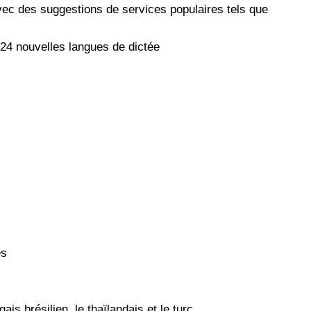
 avec des suggestions de services populaires tels que
, 24 nouvelles langues de dictée
es
ais brésilien, le thaïlandais et le turc