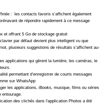
les réseaux sociaux
Promotion Orange Maroc: Recharge x25 +
ffinée :
les contacts favoris s’affichent également
Internet
dorénavant de répondre rapidement à ce message
Orange, inwi fait
Nouveau! Orange Maroc multiplie les recharges
d'un accès à
de ses clients mobiles en prépayé par 25 et ce,
 et offrant 5 Go de stockage gratuit
pour toute recharge de 30 Dh ou plus. De plus,
clavier par défaut devient plus intelligent vu que
WhatsApp,
Orange offre, suite à n'importe quelle recharge,
mot, plusieurs suggestions de résultats s’affichent au-
et Snapchat voire
un volume d'internet variant selon le montant de
 Notons au
ladite recharge. La durée de validité du volume
e offre
d'internet est de 7 jours alors que celle du solde
es applications qui gèrent la lumière, les caméras, le
n le 23 mars 2026,
offert en Dh est de 3 mois. Recharge Solde
teurs.
lité permettant d’enregistrer de courts messages
comme sur WhatsApp
ger les applications, iBooks, musique, films ou séries
 entourage.
fication des clichés dans l'application Photos a été