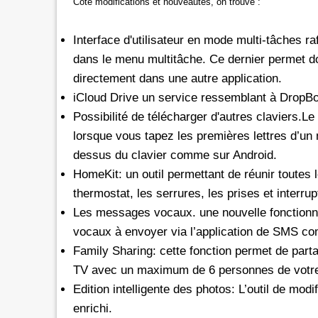
Côté modifications et nouveautés, on trouve :
rs les réseaux sociaux avec *6 chez
Promotion inwi: L'illimité vers 
Interface d'utilisateur en mode multi-tâches
ra
oc
avec *6
dans le menu multitâche. Ce dernier permet 
e de 30 Dh donne dorénavant un
A l'instar de Maroc Telecom et 
directement dans une autre application.
té aux réseaux sociaux chez Orange.
bénéficier ses clients prépayés 
iCloud Drive un service ressemblant à DropBox
e d'une offre promotionnelle qui
certains réseaux sociaux. A 5 Dh, le client aura
Possibilité de télécharger d'autres claviers.Le 
e 24 mars 2026, les clients prépayés
droit à 100 Mo valables vers 
lorsque vous tapez les premières lettres d’un 
oc peuvent désormais bénéficier
Facebook, Twitter, Instagram 
 Instagram
300 Mo pour le Pass de 10 Dh.
dessus du clavier comme sur Android.
urant 30 jours, et ce, en
passage que dans le cadre d'un
HomeKit: un outil permettant de réunir toutes l
 le code d'une recharge de 30 Dh
promotionnelle qui prendra fi
thermostat, les serrures, les prises et interrup
ivi de *6. Rappelons
le Pass 30 Dh de inwi offre un
Les messages vocaux. une nouvelle fonctionna
vocaux à envoyer via l’application de SMS 
Family Sharing: cette fonction permet de parta
TV avec un maximum de 6 personnes de votre
Edition intelligente des photos: L’outil de modi
enrichi.