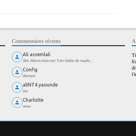
Commentaires récents
A
Ali assemlali
Ti
fr
Slm 3likom Internet Très faible de nwahi…
di
Config
l'
Bonsoir
aliNT4 yaounde
bsr
Charlotte
wow