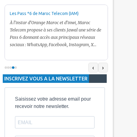
Les Pass *6 de Maroc Telecom (IAM)
Promotion Ma
+ Internet
À l’instar d’Orange Maroc et d’inwi, Maroc
Nouveau! Clie
Telecom propose à ses clients Jawal une série de
pour toute r
Pass 6 donnant accès aux principaux réseaux
Telecom vous
sociaux : WhatsApp, Facebook, Instagram, X
De plus, Mar
(Twitter) et Snapchat.En temps normal, le Pass
quelle recha
5 Dh inclut 100 Mo, le Pass 10 Dh offre 400 Mo,
selon le mon
tandis que les formules à 20 Dh et 30 Dh
‹
›
la durée de v
proposent respectivement 1 Go et 2 Go. Les
INSCRIVEZ VOUS A LA NEWSLETTER
jours alors q
durées de validité sont de 3 jours pour
3 mois.
Saisissez votre adresse email pour
recevoir notre newsletter.