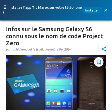
Accéder au contenu principal
Installez l'app Tic Maroc sur votre téléphone
Installer
!
Infos sur le Samsung Galaxy S6
connu sous le nom de code Project
Zero
par
rachid amaoui
le
jeudi, novembre 06, 2014