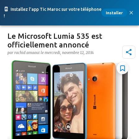
Accéder au contenu principal
Installez l'app Tic Maroc sur votre téléphone
Installer
!
Le Microsoft Lumia 535 est
officiellement annoncé
par
rachid amaoui
le
mercredi, novembre 12, 2014