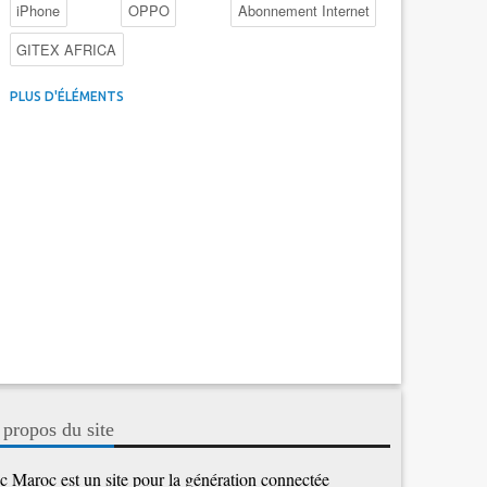
iPhone
OPPO
Abonnement Internet
GITEX AFRICA
4G au Maroc
Facebook
Promotions inwi
PLUS D'ÉLÉMENTS
Intelligence Artificielle
Cybersécurité
Promotions Maroc Telecom
Kaspersky
APEBI
iOS
Ericsson
WhatsApp
 propos du site
c Maroc est un site pour la génération connectée