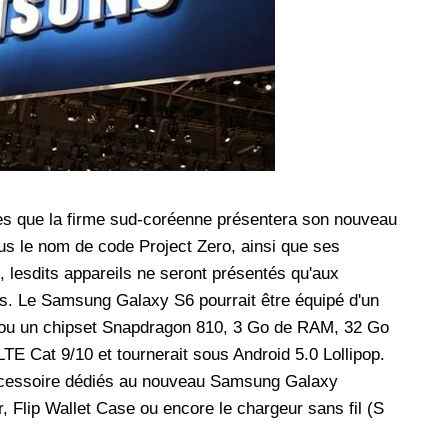
les réseaux sociaux
Promotion Orange Maroc: Recharge x25 +
Internet
Orange, inwi fait
Nouveau! Orange Maroc multiplie les recharges
d'un accès à
de ses clients mobiles en prépayé par 25 et ce,
pour toute recharge de 30 Dh ou plus. De plus,
WhatsApp,
Orange offre, suite à n'importe quelle recharge,
et Snapchat voire
un volume d'internet variant selon le montant de
 Notons au
ladite recharge. La durée de validité du volume
ces que la firme sud-coréenne présentera son nouveau
e offre
d'internet est de 7 jours alors que celle du solde
 le nom de code Project Zero, ainsi que ses
n le 23 mars 2026,
offert en Dh est de 3 mois. Recharge Solde
s, lesdits appareils ne seront présentés qu'aux
rs. Le Samsung Galaxy S6 pourrait être équipé d'un
u un chipset Snapdragon 810, 3 Go de RAM, 32 Go
LTE Cat 9/10 et tournerait sous Android 5.0 Lollipop.
accessoire dédiés au nouveau Samsung Galaxy
Flip Wallet Case ou encore le chargeur sans fil (S