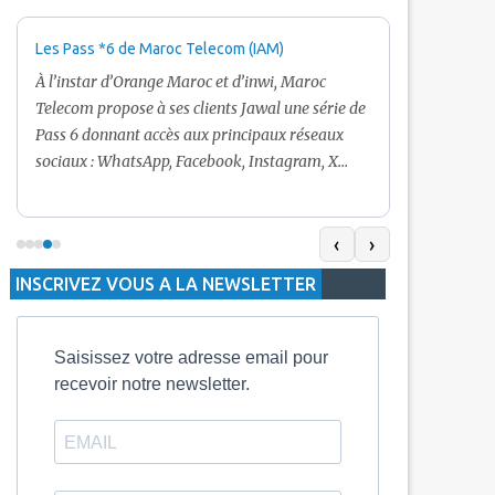
Les Pass *6 de Maroc Telecom (IAM)
Promotion Ma
+ Internet
À l’instar d’Orange Maroc et d’inwi, Maroc
Nouveau! Clie
Telecom propose à ses clients Jawal une série de
pour toute r
Pass 6 donnant accès aux principaux réseaux
Telecom vous
sociaux : WhatsApp, Facebook, Instagram, X
De plus, Mar
(Twitter) et Snapchat.En temps normal, le Pass
quelle recha
5 Dh inclut 100 Mo, le Pass 10 Dh offre 400 Mo,
selon le mon
tandis que les formules à 20 Dh et 30 Dh
‹
›
la durée de v
proposent respectivement 1 Go et 2 Go. Les
INSCRIVEZ VOUS A LA NEWSLETTER
jours alors q
durées de validité sont de 3 jours pour
3 mois.
Saisissez votre adresse email pour
recevoir notre newsletter.