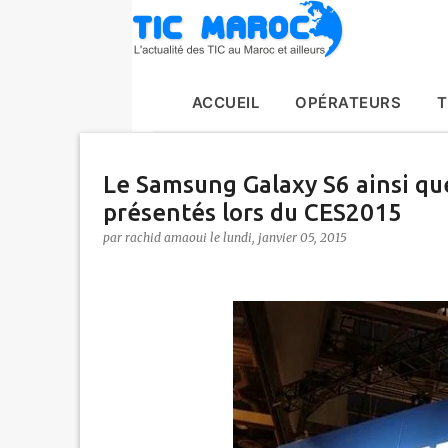
ACCUEIL
OPÉRATEURS
T
Le Samsung Galaxy S6 ainsi que
présentés lors du CES2015
par
rachid amaoui
le
lundi, janvier 05, 2015