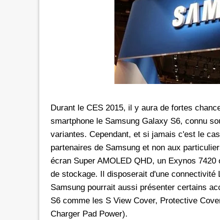
rs les réseaux sociaux avec *6 chez
Promotion inwi: L'illimité vers 
oc
avec *6
e de 30 Dh donne dorénavant un
A l'instar de Maroc Telecom et 
té aux réseaux sociaux chez Orange.
bénéficier ses clients prépayés 
e d'une offre promotionnelle qui
certains réseaux sociaux. A 5 Dh, le client aura
e 24 mars 2026, les clients prépayés
droit à 100 Mo valables vers 
oc peuvent désormais bénéficier
Facebook, Twitter, Instagram 
 Instagram
300 Mo pour le Pass de 10 Dh.
Durant le CES 2015, il y aura de fortes chan
urant 30 jours, et ce, en
passage que dans le cadre d'un
smartphone le Samsung Galaxy S6, connu sous
 le code d'une recharge de 30 Dh
promotionnelle qui prendra fi
variantes. Cependant, et si jamais c'est le ca
ivi de *6. Rappelons
le Pass 30 Dh de inwi offre un
partenaires de Samsung et non aux particulie
écran Super AMOLED QHD, un Exynos 7420 o
de stockage. Il disposerait d'une connectivité 
Samsung pourrait aussi présenter certains 
S6 comme les S View Cover, Protective Cover, 
Charger Pad Power).