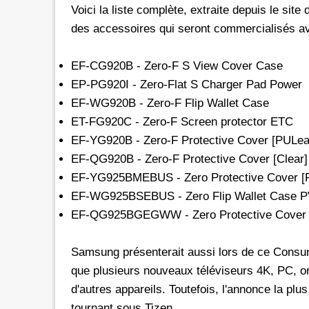
Voici la liste complète, extraite depuis le si
des accessoires qui seront commercialisés av
EF-CG920B - Zero-F S View Cover Case
EP-PG920I - Zero-Flat S Charger Pad Power
EF-WG920B - Zero-F Flip Wallet Case
ET-FG920C‏ - Zero-F Screen protector ETC
EF-YG920B - Zero-F Protective Cover [PULea
EF-QG920B - Zero-F Protective Cover [Clear
EF-YG925BMEBUS - Zero Protective Cover [
EF-WG925BSEBUS - Zero Flip Wallet Case 
EF-QG925BGEGWW‏‎ - Zero Protective 
Samsung présenterait aussi lors de ce Consu
que plusieurs nouveaux téléviseurs 4K, PC, or
d'autres appareils. Toutefois, l'annonce la pl
tournant sous Tizen.