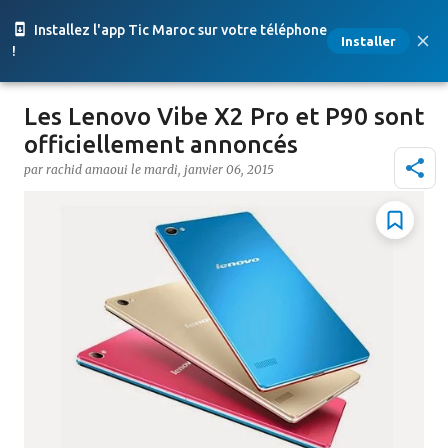
Accéder au contenu principal
Installez l'app Tic Maroc sur votre téléphone
Installer
!
Les Lenovo Vibe X2 Pro et P90 sont
officiellement annoncés
par
rachid amaoui
le
mardi, janvier 06, 2015