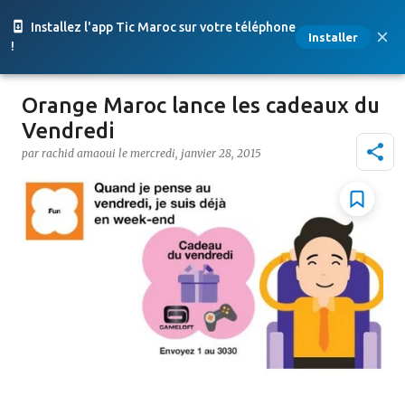
Accéder au contenu principal
Installez l'app Tic Maroc sur votre téléphone
Installer
!
Orange Maroc lance les cadeaux du
Vendredi
par
rachid amaoui
le
mercredi, janvier 28, 2015