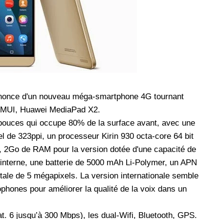
les réseaux sociaux
Promotion Orange Maroc: Recharge x25 +
Internet
Orange, inwi fait
Nouveau! Orange Maroc multiplie les recharges
d'un accès à
de ses clients mobiles en prépayé par 25 et ce,
pour toute recharge de 30 Dh ou plus. De plus,
WhatsApp,
Orange offre, suite à n'importe quelle recharge,
et Snapchat voire
un volume d'internet variant selon le montant de
l'annonce d'un nouveau méga-smartphone 4G tournant
 Notons au
ladite recharge. La durée de validité du volume
 EMUI, Huawei MediaPad X2.
e offre
d'internet est de 7 jours alors que celle du solde
ouces qui occupe 80% de la surface avant, avec une
n le 23 mars 2026,
offert en Dh est de 3 mois. Recharge Solde
el de 323ppi, un processeur Kirin 930 octa-core 64 bit
Go de RAM pour la version dotée d'une capacité de
terne, une batterie de 5000 mAh Li-Polymer, un APN
tale de 5 mégapixels. La version internationale semble
phones pour améliorer la qualité de la voix dans un
t. 6 jusqu’à 300 Mbps), les dual-Wifi, Bluetooth, GPS.