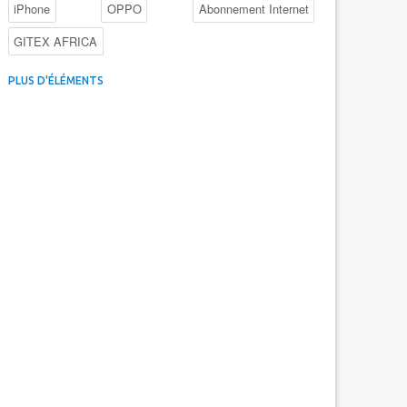
iPhone
OPPO
Abonnement Internet
GITEX AFRICA
4G au Maroc
Facebook
Promotions inwi
PLUS D'ÉLÉMENTS
Intelligence Artificielle
Cybersécurité
Promotions Maroc Telecom
Kaspersky
APEBI
iOS
Ericsson
WhatsApp