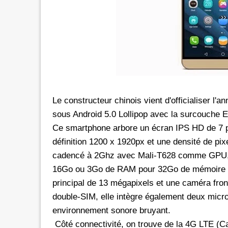
rs les réseaux sociaux avec *6 chez
Promotion inwi: L'illimité vers 
oc
avec *6
e de 30 Dh donne dorénavant un
A l'instar de Maroc Telecom et 
té aux réseaux sociaux chez Orange.
bénéficier ses clients prépayés 
e d'une offre promotionnelle qui
certains réseaux sociaux. A 5 Dh, le client aura
e 24 mars 2026, les clients prépayés
droit à 100 Mo valables vers 
oc peuvent désormais bénéficier
Facebook, Twitter, Instagram 
Le constructeur chinois vient d'officialiser 
 Instagram
300 Mo pour le Pass de 10 Dh.
sous Android 5.0 Lollipop avec la surcouche
urant 30 jours, et ce, en
passage que dans le cadre d'un
Ce smartphone arbore un écran IPS HD de 7 p
 le code d'une recharge de 30 Dh
promotionnelle qui prendra fi
définition 1200 x 1920px et une densité de pix
ivi de *6. Rappelons
le Pass 30 Dh de inwi offre un
cadencé à 2Ghz avec Mali-T628 comme GPU, 2
16Go ou 3Go de RAM pour 32Go de mémoire in
principal de 13 mégapixels et une caméra fron
double-SIM, elle intègre également deux micro
environnement sonore bruyant.
Côté connectivité, on trouve de la 4G LTE (Ca