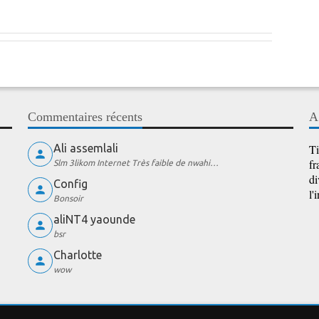
Commentaires récents
A
Ali assemlali
Ti
fr
Slm 3likom Internet Très faible de nwahi…
di
Config
l'
Bonsoir
aliNT4 yaounde
bsr
Charlotte
wow