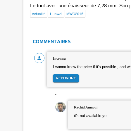
Le tout avec une épaisseur de 7,28 mm. Son p
Actualité
Huawei
MWC2015
COMMENTAIRES
Inconnu
I wanna know the price if it's possible , and wh
RÉPONDRE
Rachid Amaoui
it's not available yet