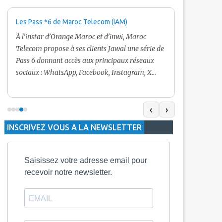
Les Pass *6 de Maroc Telecom (IAM)
Promotion Ma
+ Internet
À l’instar d’Orange Maroc et d’inwi, Maroc
Nouveau! Clie
Telecom propose à ses clients Jawal une série de
pour toute r
Pass 6 donnant accès aux principaux réseaux
Telecom vous
sociaux : WhatsApp, Facebook, Instagram, X
De plus, Mar
(Twitter) et Snapchat.En temps normal, le Pass
quelle recha
5 Dh inclut 100 Mo, le Pass 10 Dh offre 400 Mo,
selon le mon
tandis que les formules à 20 Dh et 30 Dh
‹
›
la durée de v
proposent respectivement 1 Go et 2 Go. Les
INSCRIVEZ VOUS A LA NEWSLETTER
jours alors q
durées de validité sont de 3 jours pour
3 mois.
Saisissez votre adresse email pour
recevoir notre newsletter.