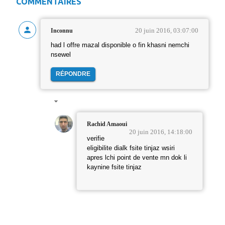
COMMENTAIRES
20 juin 2016, 03:07:00
Inconnu
had l offre mazal disponible o fin khasni nemchi
nsewel
RÉPONDRE
Rachid Amaoui
20 juin 2016, 14:18:00
verifie
eligibilite dialk fsite tinjaz wsiri
apres lchi point de vente mn dok li
kaynine fsite tinjaz