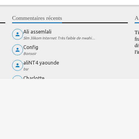
Commentaires récents
A
Ali assemlali
Ti
fr
Slm 3likom Internet Très faible de nwahi…
di
Config
l'
Bonsoir
aliNT4 yaounde
bsr
Charlotte
wow
EST DE DÉBIT
COMPARATEUR DE FORFAITS
LES 