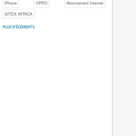
iPhone
OPPO
Abonnement Internet
GITEX AFRICA
4G au Maroc
Facebook
Promotions inwi
PLUS D'ÉLÉMENTS
Intelligence Artificielle
Cybersécurité
Promotions Maroc Telecom
Kaspersky
APEBI
iOS
Ericsson
WhatsApp