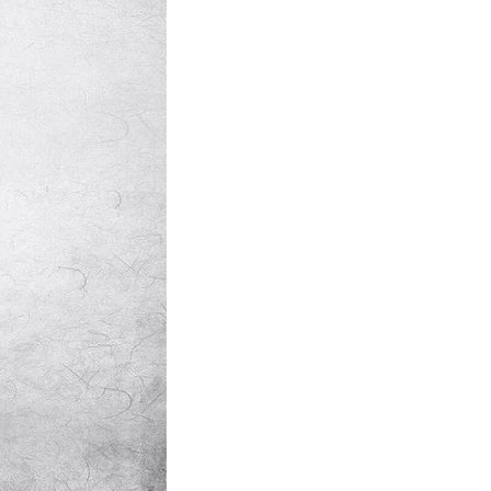
les réseaux sociaux
Promotion Orange Maroc: Recharge x25 +
Internet
Orange, inwi fait
Nouveau! Orange Maroc multiplie les recharges
d'un accès à
de ses clients mobiles en prépayé par 25 et ce,
pour toute recharge de 30 Dh ou plus. De plus,
WhatsApp,
Orange offre, suite à n'importe quelle recharge,
et Snapchat voire
un volume d'internet variant selon le montant de
 Notons au
ladite recharge. La durée de validité du volume
e offre
d'internet est de 7 jours alors que celle du solde
n le 23 mars 2026,
offert en Dh est de 3 mois. Recharge Solde