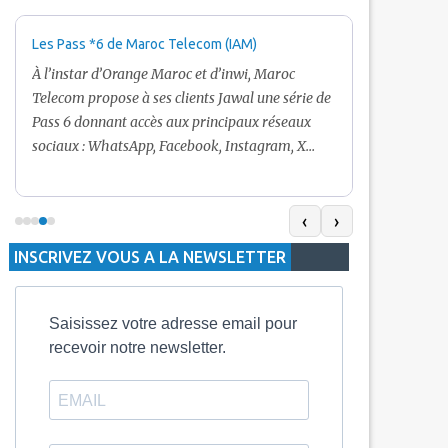
Les Pass *6 de Maroc Telecom (IAM)
Promotion Ma
+ Internet
À l’instar d’Orange Maroc et d’inwi, Maroc
Nouveau! Clie
Telecom propose à ses clients Jawal une série de
pour toute r
Pass 6 donnant accès aux principaux réseaux
Telecom vous
sociaux : WhatsApp, Facebook, Instagram, X
De plus, Mar
(Twitter) et Snapchat.En temps normal, le Pass
quelle recha
5 Dh inclut 100 Mo, le Pass 10 Dh offre 400 Mo,
selon le mon
tandis que les formules à 20 Dh et 30 Dh
‹
›
la durée de v
proposent respectivement 1 Go et 2 Go. Les
INSCRIVEZ VOUS A LA NEWSLETTER
jours alors q
durées de validité sont de 3 jours pour
3 mois.
Saisissez votre adresse email pour
recevoir notre newsletter.