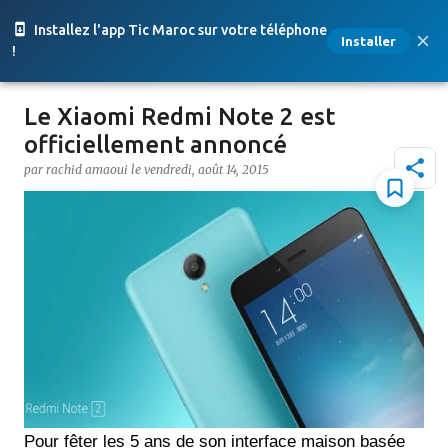
Accéder au contenu principal
Installez l'app Tic Maroc sur votre téléphone
Installer
!
Le Xiaomi Redmi Note 2 est
officiellement annoncé
par
rachid amaoui
le
vendredi, août 14, 2015
Pour fêter les 5 ans de son interface maison basée