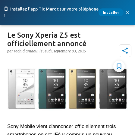
Accéder au contenu principal
Installez l'app Tic Maroc sur votre téléphone
Installer
!
Le Sony Xperia Z5 est
officiellement annoncé
par
rachid amaoui
le
jeudi, septembre 03, 2015
Sony Mobile vient d'annoncer officiellement trois
smartphones en cet IFA y compris un nouveau