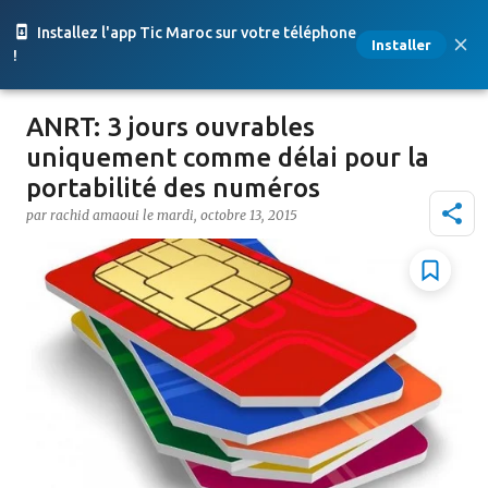
Accéder au contenu principal
Installez l'app Tic Maroc sur votre téléphone
Installer
!
ANRT: 3 jours ouvrables
uniquement comme délai pour la
portabilité des numéros
par
rachid amaoui
le
mardi, octobre 13, 2015