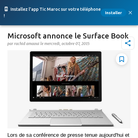
Accéder au contenu principal
Installez l'app Tic Maroc sur votre téléphone
Installer
!
Microsoft annonce le Surface Book
par
rachid amaoui
le
mercredi, octobre 07, 2015
Lors de sa conférence de presse tenue aujourd'hui et