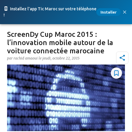
Accéder au contenu principal
Installez l'app Tic Maroc sur votre téléphone
Installer
!
ScreenDy Cup Maroc 2015 :
l’innovation mobile autour de la
voiture connectée marocaine
par
rachid amaoui
le
jeudi, octobre 22, 2015