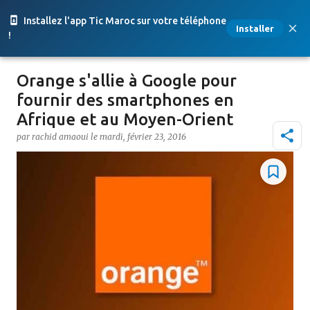
Accéder au contenu principal
Installez l'app Tic Maroc sur votre téléphone
Installer
!
Orange s'allie à Google pour
fournir des smartphones en
Afrique et au Moyen-Orient
par
rachid amaoui
le
mardi, février 23, 2016