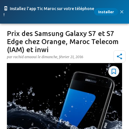
Accéder au contenu principal
Installez l'app Tic Maroc sur votre téléphone
Installer
!
Prix des Samsung Galaxy S7 et S7
Edge chez Orange, Maroc Telecom
(IAM) et inwi
par
rachid amaoui
le
dimanche, février 21, 2016