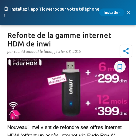
Accéder au contenu principal
Installez l'app Tic Maroc sur votre téléphone
Installer
!
Refonte de la gamme internet
HDM de inwi
par
rachid amaoui
le
lundi, février 08, 2016
Nouveau! inwi vient de refondre ses offres internet
HDM (offrant un accès internet via Evdo Rev A).