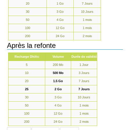
20
1 Go
7 Jours
30
3 Go
10 Jours
50
4 Go
1 mois
100
12 Go
1 mois
200
24 Go
2 mois
Après la refonte
Recharge Dh/ttc
Volume
Durée de validité
5
200 Mo
1 Jour
10
500 Mo
3 Jours
20
1.5 Go
7 Jours
25
2 Go
7 Jours
30
3 Go
10 Jours
50
4 Go
1 mois
100
12 Go
1 mois
200
24 Go
2 mois