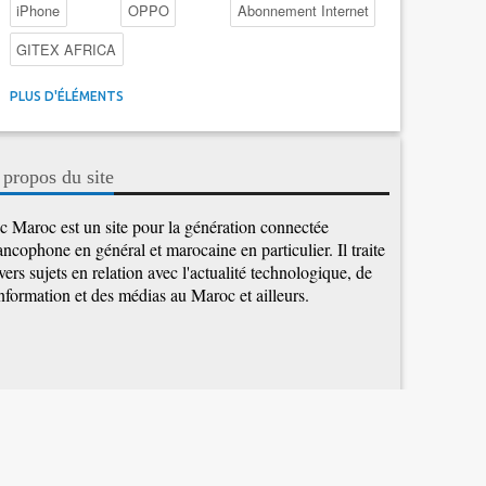
iPhone
OPPO
Abonnement Internet
GITEX AFRICA
4G au Maroc
Facebook
Promotions inwi
PLUS D'ÉLÉMENTS
Intelligence Artificielle
Cybersécurité
Promotions Maroc Telecom
Kaspersky
APEBI
 propos du site
iOS
Ericsson
WhatsApp
c Maroc est un site pour la génération connectée
ancophone en général et marocaine en particulier. Il traite
vers sujets en relation avec l'actualité technologique, de
information et des médias au Maroc et ailleurs.