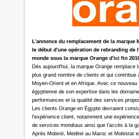
rs les réseaux sociaux avec *6 chez
Promotion inwi: L'illimité vers 
oc
avec *6
e de 30 Dh donne dorénavant un
A l'instar de Maroc Telecom et 
té aux réseaux sociaux chez Orange.
bénéficier ses clients prépayés 
L'annonce du remplacement de la marque M
e d'une offre promotionnelle qui
certains réseaux sociaux. A 5 Dh, le client aura
le début d'une opération de rebranding de l'
e 24 mars 2026, les clients prépayés
droit à 100 Mo valables vers 
monde sous la marque Orange d'ici fin 201
oc peuvent désormais bénéficier
Facebook, Twitter, Instagram 
Dès aujourd'hui, la marque Orange remplace la 
 Instagram
300 Mo pour le Pass de 10 Dh.
urant 30 jours, et ce, en
passage que dans le cadre d'un
plus grand nombre de clients et qui contribue 
 le code d'une recharge de 30 Dh
promotionnelle qui prendra fi
Moyen-Orient et en Afrique. Avec ce nouveau re
ivi de *6. Rappelons
le Pass 30 Dh de inwi offre un
égyptienne de son expertise dans les domaines
performances et la qualité des services propo
Les clients Orange en Égypte devraient const
l'expérience client, notamment une expérience
de services mondiaux ainsi que l'accès à la 
Après Mobinil, Meditel au Maroc et Mobistar en 