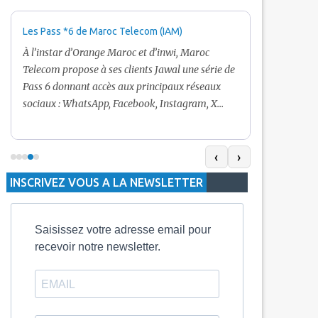
Les Pass *6 de Maroc Telecom (IAM)
Promotion Ma
+ Internet
À l’instar d’Orange Maroc et d’inwi, Maroc
Nouveau! Clie
Telecom propose à ses clients Jawal une série de
pour toute r
Pass 6 donnant accès aux principaux réseaux
Telecom vous
sociaux : WhatsApp, Facebook, Instagram, X
De plus, Mar
(Twitter) et Snapchat.En temps normal, le Pass
quelle recha
5 Dh inclut 100 Mo, le Pass 10 Dh offre 400 Mo,
selon le mon
tandis que les formules à 20 Dh et 30 Dh
‹
›
la durée de v
proposent respectivement 1 Go et 2 Go. Les
INSCRIVEZ VOUS A LA NEWSLETTER
jours alors q
durées de validité sont de 3 jours pour
3 mois.
Saisissez votre adresse email pour
recevoir notre newsletter.