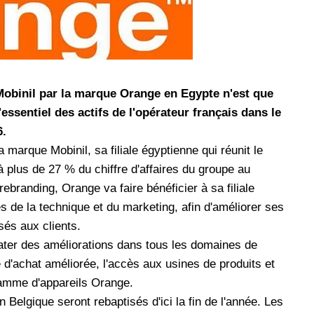
les réseaux sociaux
Promotion Orange Maroc: Recharge x25 +
Internet
Orange, inwi fait
Nouveau! Orange Maroc multiplie les recharges
d'un accès à
de ses clients mobiles en prépayé par 25 et ce,
obinil par la marque Orange en Egypte n'est que
pour toute recharge de 30 Dh ou plus. De plus,
essentiel des actifs de l'opérateur français dans le
WhatsApp,
Orange offre, suite à n'importe quelle recharge,
6.
et Snapchat voire
un volume d'internet variant selon le montant de
marque Mobinil, sa filiale égyptienne qui réunit le
 Notons au
ladite recharge. La durée de validité du volume
e offre
d'internet est de 7 jours alors que celle du solde
à plus de 27 % du chiffre d'affaires du groupe au
n le 23 mars 2026,
offert en Dh est de 3 mois. Recharge Solde
branding, Orange va faire bénéficier à sa filiale
 de la technique et du marketing, afin d'améliorer ses
sés aux clients.
ater des améliorations dans tous les domaines de
 d'achat améliorée, l'accès aux usines de produits et
gamme d'appareils Orange.
Belgique seront rebaptisés d'ici la fin de l'année. Les