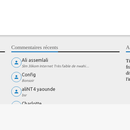
Commentaires récents
A
Ali assemlali
Ti
fr
Slm 3likom Internet Très faible de nwahi…
di
Config
l'
Bonsoir
aliNT4 yaounde
bsr
Charlotte
wow