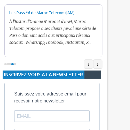
Les Pass *6 de Maroc Telecom (IAM)
Promotion Ma
+ Internet
À l’instar d’Orange Maroc et d’inwi, Maroc
Nouveau! Clie
Telecom propose à ses clients Jawal une série de
pour toute r
Pass 6 donnant accès aux principaux réseaux
Telecom vous
sociaux : WhatsApp, Facebook, Instagram, X
De plus, Mar
(Twitter) et Snapchat.En temps normal, le Pass
quelle recha
5 Dh inclut 100 Mo, le Pass 10 Dh offre 400 Mo,
selon le mon
tandis que les formules à 20 Dh et 30 Dh
‹
›
la durée de v
proposent respectivement 1 Go et 2 Go. Les
INSCRIVEZ VOUS A LA NEWSLETTER
jours alors q
durées de validité sont de 3 jours pour
3 mois.
Saisissez votre adresse email pour
recevoir notre newsletter.