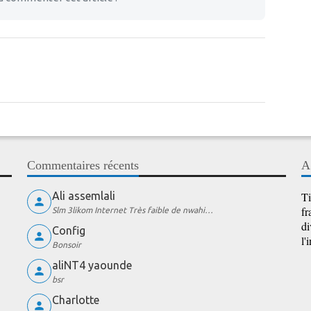
Commentaires récents
A
Ali assemlali
Ti
fr
Slm 3likom Internet Très faible de nwahi…
di
Config
l'
Bonsoir
aliNT4 yaounde
bsr
Charlotte