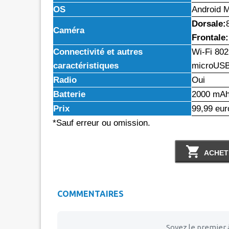
OS
Android 
Dorsale:
Caméra
Frontale:
Connectivité et autres
Wi-Fi 802
caractéristiques
microUSB
Radio
Oui
Batterie
2000 mA
Prix
99,99 eur
*Sauf erreur ou omission.
ACHET
COMMENTAIRES
Soyez le premier 