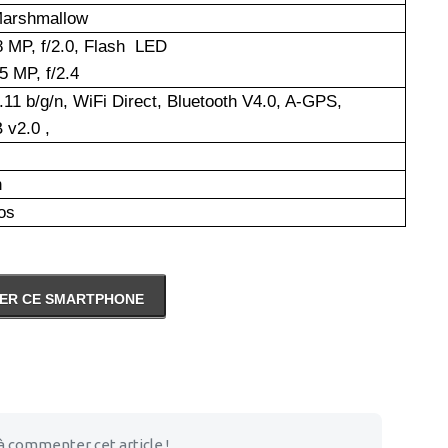
Marshmallow
8 MP, f/2.0, Flash LED
5 MP, f/2.4
.11 b/g/n, WiFi Direct, Bluetooth V4.0, A-GPS,
 v2.0 ,
h
os
ER CE SMARTPHONE
à commenter cet article !