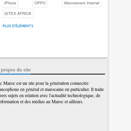
iPhone
OPPO
Abonnement Internet
GITEX AFRICA
4G au Maroc
Facebook
Promotions inwi
PLUS D'ÉLÉMENTS
Intelligence Artificielle
Cybersécurité
Promotions Maroc Telecom
Kaspersky
APEBI
iOS
Ericsson
WhatsApp
 propos du site
c Maroc est un site pour la génération connectée
ancophone en général et marocaine en particulier. Il traite
vers sujets en relation avec l'actualité technologique, de
information et des médias au Maroc et ailleurs.