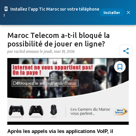
Accéder au contenu principal
Installez l'app Tic Maroc sur votre téléphone
Installer
!
Maroc Telecom a-t-il bloqué la
possibilité de jouer en ligne?
par
rachid amaoui
le
jeudi, mai 19, 2016
Après les appels via les applications VoIP, il