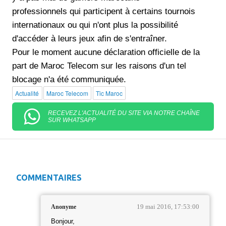
professionnels qui participent à certains tournois
internationaux ou qui n'ont plus la possibilité
d'accéder à leurs jeux afin de s'entraîner.
Pour le moment aucune déclaration officielle de la
part de Maroc Telecom sur les raisons d'un tel
blocage n'a été communiquée.
Actualité
Maroc Telecom
Tic Maroc
RECEVEZ L'ACTUALITÉ DU SITE VIA NOTRE CHAÎNE
SUR WHATSAPP
COMMENTAIRES
19 mai 2016, 17:53:00
Anonyme
Bonjour,