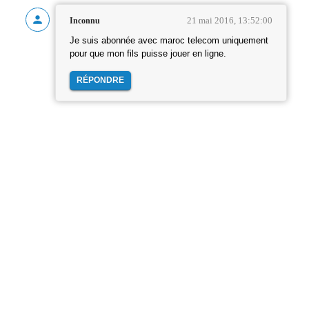
21 mai 2016, 13:52:00
Inconnu
Je suis abonnée avec maroc telecom uniquement
pour que mon fils puisse jouer en ligne.
RÉPONDRE