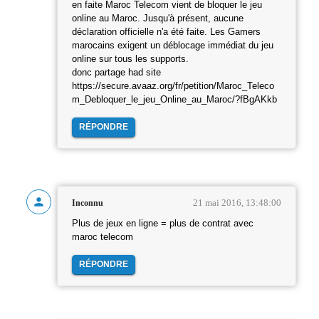
en faite Maroc Telecom vient de bloquer le jeu
online au Maroc. Jusqu'à présent, aucune
déclaration officielle n'a été faite. Les Gamers
marocains exigent un déblocage immédiat du jeu
online sur tous les supports.
donc partage had site
https://secure.avaaz.org/fr/petition/Maroc_Teleco
m_Debloquer_le_jeu_Online_au_Maroc/?fBgAKkb
RÉPONDRE
21 mai 2016, 13:48:00
Inconnu
Plus de jeux en ligne = plus de contrat avec
maroc telecom
RÉPONDRE