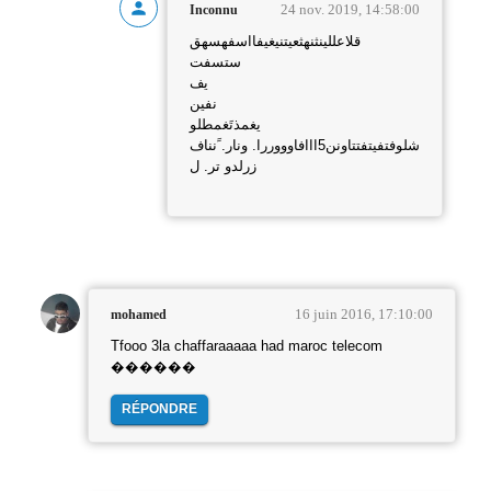
24 nov. 2019, 14:58:00
Inconnu
قلاعللينثنهثعيتنيغيفااسفهسهق
ستسفت
يف
نفين
يغمذتَغمطلو
شلوفتفيتفتتاونن5ااافاوووررا. ونار. ََنناف
زرلدو تر. ل
16 juin 2016, 17:10:00
mohamed
Tfooo 3la chaffaraaaaa had maroc telecom
������
RÉPONDRE