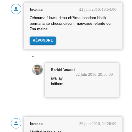
22 juin 2016, 18:54:00
Inconnu
7chouma f lawal djrou ch7ima lbnadam bhdik
permanante chouia dirou li mauvaise refonte ou
7na malna
RÉPONDRE
Rachid Amaoui
22 juin 2016, 20:56:00
iwa lay
hdihom
26 juin 2016, 04:28:00
Inconnu