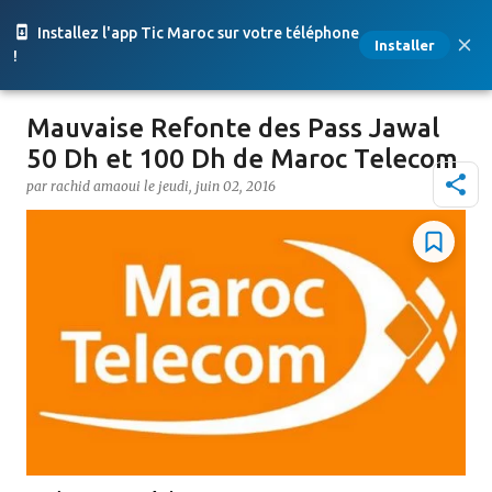
Accéder au contenu principal
Installez l'app Tic Maroc sur votre téléphone
Installer
!
Mauvaise Refonte des Pass Jawal
50 Dh et 100 Dh de Maroc Telecom
par
rachid amaoui
le
jeudi, juin 02, 2016