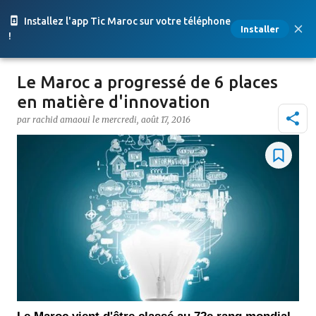
Accéder au contenu principal
Installez l'app Tic Maroc sur votre téléphone
Installer
!
Le Maroc a progressé de 6 places
en matière d'innovation
par
rachid amaoui
le
mercredi, août 17, 2016