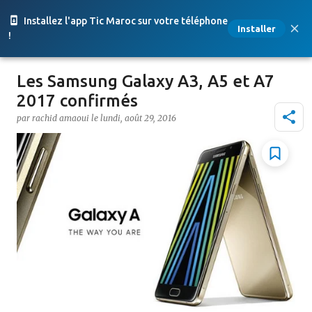
Accéder au contenu principal
Installez l'app Tic Maroc sur votre téléphone
Installer
!
Les Samsung Galaxy A3, A5 et A7
2017 confirmés
par
rachid amaoui
le
lundi, août 29, 2016