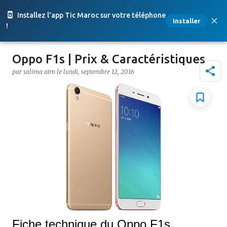
Accéder au contenu principal
Installez l'app Tic Maroc sur votre téléphone
Installer
!
Oppo F1s | Prix & Caractéristiques
par
salima atm
le
lundi, septembre 12, 2016
Fiche technique du Oppo F1s