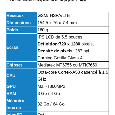
Réseaux
GSM/ HSPA/LTE
Dimensions
154.5 x 76 x 7.4 mm
Poids
160 g
IPS LCD de 5,5 pouces,
Définition:720 x 1280
pixels,
Ecran
Densité de pixels:
267 ppi
Corning Gorilla Glass 4
Chipset
Mediatek MT6755 ou MTK7650
Octa-core Cortex-A53 cadencé à 1,5
CPU
GHz
GPU
Mali-T860MP2
RAM
3 Go / 4 Go
Mémoire
32 Go / 64 Go
Interne
micoSD
Oui