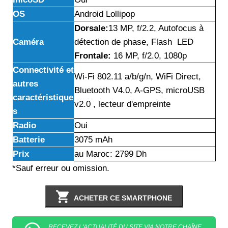
OS
Android Lollipop
Dorsale:
13 MP, f/2.2, Autofocus à
Caméra
détection de phase, Flash LED
Frontale:
16 MP, f/2.0, 1080p
Connectivité et
Wi-Fi 802.11 a/b/g/n, WiFi Direct,
autres
Bluetooth V4.0, A-GPS, microUSB
caractéristique
v2.0 , lecteur d'empreinte
s
Radio
Oui
Batterie
3075 mAh
Prix
au Maroc: 2799 Dh
*Sauf erreur ou omission.
ACHETER CE SMARTPHONE
RECEVEZ L'ACTUALITÉ DU SITE VIA NOTRE CHAÎNE