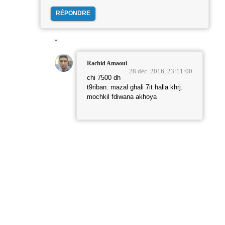
RÉPONDRE
Rachid Amaoui
28 déc. 2016, 23:11:00
chi 7500 dh
t9riban. mazal ghali 7it halla khrj.
mochkil fdiwana akhoya