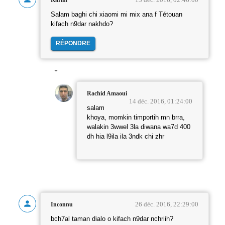
Salam baghi chi xiaomi mi mix ana f Tétouan
kifach n9dar nakhdo?
RÉPONDRE
Rachid Amaoui
14 déc. 2016, 01:24:00
salam
khoya, momkin timportih mn brra,
walakin 3wwel 3la diwana wa7d 400
dh hia l9ila ila 3ndk chi zhr
26 déc. 2016, 22:29:00
Inconnu
bch7al taman dialo o kifach n9dar nchriih?