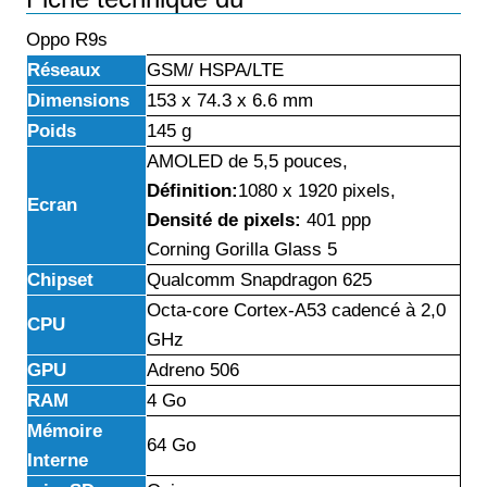
Oppo R9s
Réseaux
GSM/ HSPA/LTE
Dimensions
153 x 74.3 x 6.6 mm
Poids
145 g
AMOLED de 5,5 pouces,
Définition:
1080 x 1920 pixels,
Ecran
Densité de pixels:
401 ppp
Corning Gorilla Glass 5
Chipset
Qualcomm Snapdragon 625
Octa-core Cortex-A53 cadencé à 2,0
CPU
GHz
GPU
Adreno 506
RAM
4 Go
Mémoire
64 Go
Interne