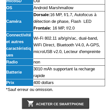
micoSD
Oui
OS
Android Marshmallow
Dorsale:
16 MP, f/1.7, Autofocus à
Caméra
détection de phase, Flash LED
Frontale:
16 MP, f/2.0
Connectivité
Wi-Fi 802.11 a/b/g/n/ac, dual-band,
et autres
WiFi Direct, Bluetooth V4.0, A-GPS,
caractéristiq
microUSB v2.0, Lecteur d'empreinte
ues
Radio
non
3010 mAh supportant la recharge
Batterie
rapide
Prix
400 dollars
*Sauf erreur ou omission.
ACHETER CE SMARTPHONE