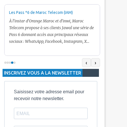
Les Pass *6 de Maroc Telecom (IAM)
Promotion Ma
+ Internet
À l’instar d’Orange Maroc et d’inwi, Maroc
Nouveau! Clie
Telecom propose à ses clients Jawal une série de
pour toute r
Pass 6 donnant accès aux principaux réseaux
Telecom vous
sociaux : WhatsApp, Facebook, Instagram, X
De plus, Mar
(Twitter) et Snapchat.En temps normal, le Pass
quelle recha
5 Dh inclut 100 Mo, le Pass 10 Dh offre 400 Mo,
selon le mon
tandis que les formules à 20 Dh et 30 Dh
‹
›
la durée de v
proposent respectivement 1 Go et 2 Go. Les
INSCRIVEZ VOUS A LA NEWSLETTER
jours alors q
durées de validité sont de 3 jours pour
3 mois.
Saisissez votre adresse email pour
recevoir notre newsletter.