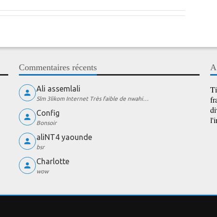
Commentaires récents
A
Ali assemlali
Ti
fr
Slm 3likom Internet Très faible de nwahi…
di
Config
l'
Bonsoir
aliNT4 yaounde
bsr
Charlotte
wow