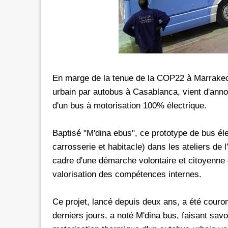
rs les réseaux sociaux avec *6 chez
Promotion inwi: L'illimité vers 
oc
avec *6
e de 30 Dh donne dorénavant un
A l'instar de Maroc Telecom et 
té aux réseaux sociaux chez Orange.
bénéficier ses clients prépayés 
e d'une offre promotionnelle qui
certains réseaux sociaux. A 5 Dh, le client aura
En marge de la tenue de la COP22 à Marrakech
e 24 mars 2026, les clients prépayés
droit à 100 Mo valables vers 
urbain par autobus à Casablanca, vient d'anno
oc peuvent désormais bénéficier
Facebook, Twitter, Instagram 
d'un bus à motorisation 100% électrique.
 Instagram
300 Mo pour le Pass de 10 Dh.
urant 30 jours, et ce, en
passage que dans le cadre d'un
Baptisé "M'dina ebus", ce prototype de bus él
 le code d'une recharge de 30 Dh
promotionnelle qui prendra fi
ivi de *6. Rappelons
carrosserie et habitacle) dans les ateliers de
le Pass 30 Dh de inwi offre un
cadre d'une démarche volontaire et citoyenne
valorisation des compétences internes.
Ce projet, lancé depuis deux ans, a été couro
derniers jours, a noté M'dina bus, faisant savo