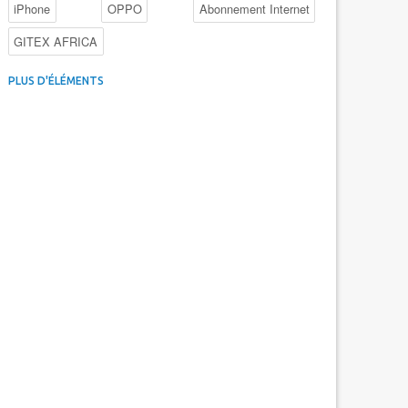
iPhone
OPPO
Abonnement Internet
GITEX AFRICA
4G au Maroc
Facebook
Promotions inwi
PLUS D'ÉLÉMENTS
Intelligence Artificielle
Cybersécurité
Promotions Maroc Telecom
Kaspersky
APEBI
iOS
Ericsson
WhatsApp