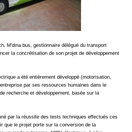
les réseaux sociaux
Promotion Orange Maroc: Recharge x25 +
Internet
Orange, inwi fait
Nouveau! Orange Maroc multiplie les recharges
d'un accès à
de ses clients mobiles en prépayé par 25 et ce,
pour toute recharge de 30 Dh ou plus. De plus,
, M'dina bus, gestionnaire délégué du transport
WhatsApp,
Orange offre, suite à n'importe quelle recharge,
ncer la concrétisation de son projet de développement
et Snapchat voire
un volume d'internet variant selon le montant de
 Notons au
ladite recharge. La durée de validité du volume
e offre
d'internet est de 7 jours alors que celle du solde
ectrique a été entièrement développé (motorisation,
n le 23 mars 2026,
offert en Dh est de 3 mois. Recharge Solde
 l'entreprise par ses ressources humaines dans le
 de recherche et développement, basée sur la
nné par la réussite des tests techniques effectués ces
ir que le projet porte sur la conversion de la