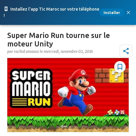
Accéder au contenu principal
Installez l'app Tic Maroc sur votre téléphone
Installer
!
Super Mario Run tourne sur le
moteur Unity
par
rachid amaoui
le
mercredi, novembre 02, 2016