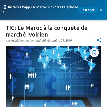
Accéder au contenu principal
Installez l'app Tic Maroc sur votre téléphone
Installer
!
TIC: Le Maroc à la conquête du
marché ivoirien
par
rachid amaoui
le
vendredi, décembre 23, 2016