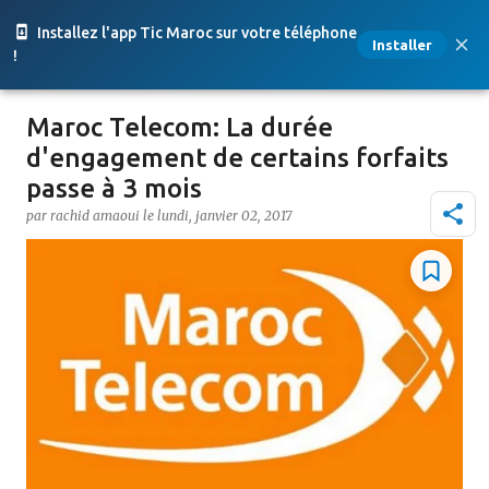
Accéder au contenu principal
Installez l'app Tic Maroc sur votre téléphone
Installer
!
Maroc Telecom: La durée
d'engagement de certains forfaits
passe à 3 mois
par
rachid amaoui
le
lundi, janvier 02, 2017