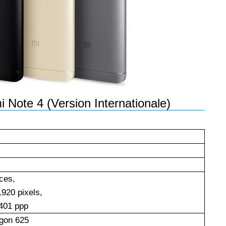
les réseaux sociaux
Promotion Orange Maroc: Recharge x25 +
Internet
Orange, inwi fait
Nouveau! Orange Maroc multiplie les recharges
d'un accès à
de ses clients mobiles en prépayé par 25 et ce,
pour toute recharge de 30 Dh ou plus. De plus,
WhatsApp,
Orange offre, suite à n'importe quelle recharge,
et Snapchat voire
un volume d'internet variant selon le montant de
 Note 4 (Version Internationale)
 Notons au
ladite recharge. La durée de validité du volume
e offre
d'internet est de 7 jours alors que celle du solde
n le 23 mars 2026,
offert en Dh est de 3 mois. Recharge Solde
ces,
920 pixels,
401 ppp
gon 625