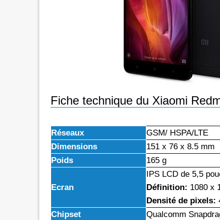
rs les réseaux sociaux avec *6 chez
Promotion inwi: L'illimité vers 
oc
avec *6
e de 30 Dh donne dorénavant un
A l'instar de Maroc Telecom et 
té aux réseaux sociaux chez Orange.
bénéficier ses clients prépayés 
e d'une offre promotionnelle qui
certains réseaux sociaux. A 5 Dh, le client aura
e 24 mars 2026, les clients prépayés
droit à 100 Mo valables vers 
oc peuvent désormais bénéficier
Facebook, Twitter, Instagram 
Fiche technique du Xiaomi Redmi
 Instagram
300 Mo pour le Pass de 10 Dh.
urant 30 jours, et ce, en
passage que dans le cadre d'un
 le code d'une recharge de 30 Dh
promotionnelle qui prendra fi
Réseaux
GSM/ HSPA/LTE
ivi de *6. Rappelons
le Pass 30 Dh de inwi offre un
Dimensions
151 x 76 x 8.5 mm
Poids
165 g
IPS LCD de 5,5 pou
Ecran
Définition:
1080 x 1
Densité de pixels:
Chipset
Qualcomm Snapdra