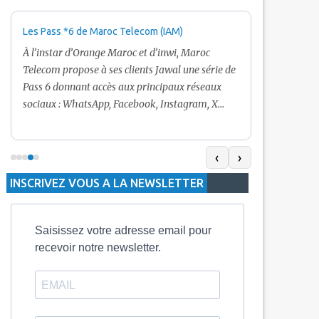
Les Pass *6 de Maroc Telecom (IAM)
Promotion Ma
+ Internet
À l’instar d’Orange Maroc et d’inwi, Maroc
Nouveau! Clie
Telecom propose à ses clients Jawal une série de
pour toute r
Pass 6 donnant accès aux principaux réseaux
Telecom vous
sociaux : WhatsApp, Facebook, Instagram, X
De plus, Mar
(Twitter) et Snapchat.En temps normal, le Pass
quelle recha
5 Dh inclut 100 Mo, le Pass 10 Dh offre 400 Mo,
selon le mon
tandis que les formules à 20 Dh et 30 Dh
‹
›
la durée de v
proposent respectivement 1 Go et 2 Go. Les
INSCRIVEZ VOUS A LA NEWSLETTER
jours alors q
durées de validité sont de 3 jours pour
3 mois.
Saisissez votre adresse email pour
recevoir notre newsletter.