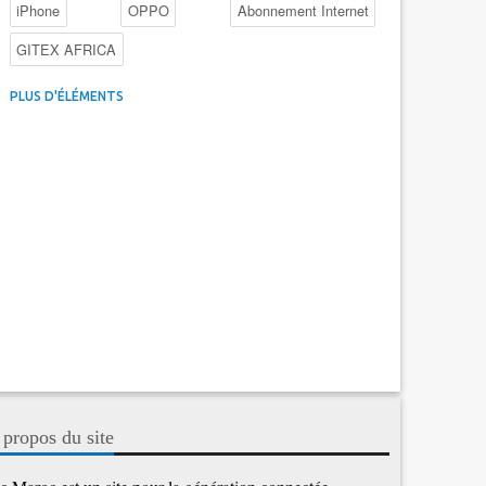
iPhone
OPPO
Abonnement Internet
GITEX AFRICA
4G au Maroc
Facebook
Promotions inwi
PLUS D'ÉLÉMENTS
Intelligence Artificielle
Cybersécurité
Promotions Maroc Telecom
Kaspersky
APEBI
iOS
Ericsson
WhatsApp
 propos du site