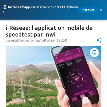
Accéder au contenu principal
Installez l'app Tic Maroc sur votre téléphone
Installer
!
i-Réseau: l'application mobile de
speedtest par inwi
par
rachid amaoui
le
vendredi, février 24, 2017