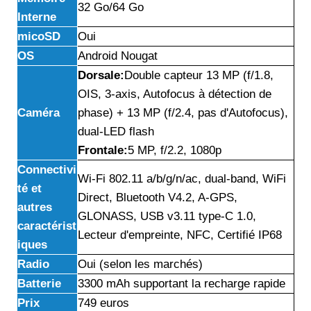
32 Go/64 Go
Interne
micoSD
Oui
OS
Android Nougat
Dorsale:
Double capteur 13 MP (f/1.8,
OIS, 3-axis, Autofocus à détection de
Caméra
phase) + 13 MP (f/2.4, pas d'Autofocus),
dual-LED flash
Frontale:
5 MP, f/2.2, 1080p
Connectivi
Wi-Fi 802.11 a/b/g/n/ac, dual-band, WiFi
té et
Direct, Bluetooth V4.2, A-GPS,
autres
GLONASS, USB v3.11 type-C 1.0,
caractérist
Lecteur d'empreinte, NFC, Certifié IP68
iques
Radio
Oui (selon les marchés)
Batterie
3300 mAh supportant la recharge rapide
Prix
749 euros