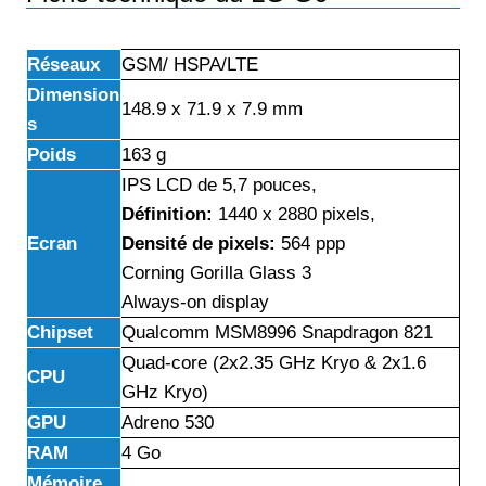
Réseaux
GSM/ HSPA/LTE
Dimension
148.9 x 71.9 x 7.9 mm
s
Poids
163 g
IPS LCD de 5,7 pouces,
Définition:
1440 x 2880 pixels,
Ecran
Densité de pixels:
564 ppp
Corning Gorilla Glass 3
Always-on display
Chipset
Qualcomm MSM8996 Snapdragon 821
Quad-core (2x2.35 GHz Kryo & 2x1.6
CPU
GHz Kryo)
GPU
Adreno 530
RAM
4 Go
Mémoire