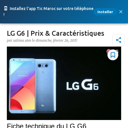
Accéder au contenu principal
Installez l'app Tic Maroc sur votre téléphone
Installer
!
LG G6 | Prix & Caractéristiques
par
salima atm
le
dimanche, février 26, 2017
Fiche technique du LG G6