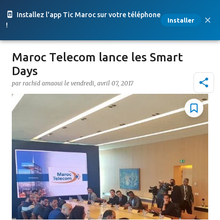
Accéder au contenu principal
Installez l'app Tic Maroc sur votre téléphone
Installer
!
Maroc Telecom lance les Smart
Days
par
rachid amaoui
le
vendredi, avril 07, 2017