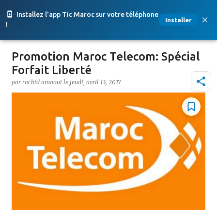
Accéder au contenu principal
Installez l'app Tic Maroc sur votre téléphone
Installer
!
Promotion Maroc Telecom: Spécial
Forfait Liberté
par
rachid amaoui
le
jeudi, avril 13, 2017