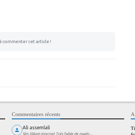
à commenter cet article !
Commentaires récents
A
Ali assemlali
Ti
fr
Slm 3likom Internet Très faible de nwahi…