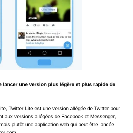
aux avec *6 chez
Promotion inwi: L'illimité vers les réseaux sociaux
avec *6
 dorénavant un
A l'instar de Maroc Telecom et Orange, inwi fait
iaux chez Orange.
bénéficier ses clients prépayés d'un accès à
otionnelle qui
certains réseaux sociaux. A 5 Dh, le client aura
s clients prépayés
droit à 100 Mo valables vers WhatsApp,
mais bénéficier
Facebook, Twitter, Instagram et Snapchat voire
300 Mo pour le Pass de 10 Dh. Notons au
ce, en
passage que dans le cadre d'une offre
harge de 30 Dh
promotionnelle qui prendra fin le 23 mars 2026,
 lancer une version plus légère et plus rapide de
le Pass 30 Dh de inwi offre un
te, Twitter Lite est une version allégée de Twitter pour
ent aux versions allégées de Facebook et Messenger,
 mais plutôt une application web qui peut être lancée
ter.com.