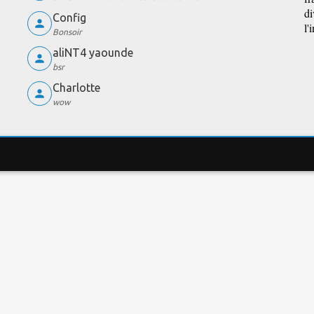
di
Config
l'
Bonsoir
aliNT4 yaounde
bsr
Charlotte
wow
EST DE DÉBIT
COMPARATEUR DE FORFAITS
LES 