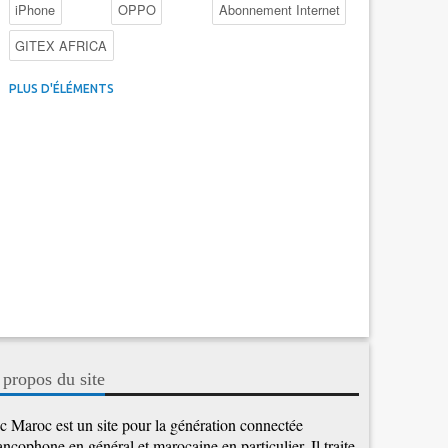
iPhone
OPPO
Abonnement Internet
GITEX AFRICA
4G au Maroc
Facebook
Promotions inwi
PLUS D'ÉLÉMENTS
Intelligence Artificielle
Cybersécurité
Promotions Maroc Telecom
Kaspersky
APEBI
iOS
Ericsson
WhatsApp
 propos du site
c Maroc est un site pour la génération connectée
ancophone en général et marocaine en particulier. Il traite