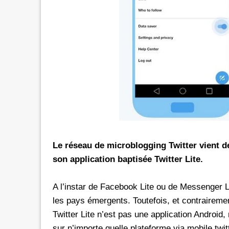
L'illimité vers les réseaux soci
Orange Maroc
Une recharge de 30 Dh donne
accès illimité aux réseaux soc
Dans le cadre d'une offre prom
prendra fin le 24 mars 2026, le
d'Orange Maroc peuvent désor
de l'illimité vers WhatsApp, Facebook, Instagram
et Snapchat durant 30 jours, et 
introduisant le code d'une rec
Le réseau de microblogging Twitter vient de
suivi de *6. Rappelons
son application baptisée Twitter Lite.
A l’instar de Facebook Lite ou de Messenger Li
les pays émergents. Toutefois, et contrairem
Twitter Lite n’est pas une application Android,
sur n’importe quelle plateforme via mobile.twit