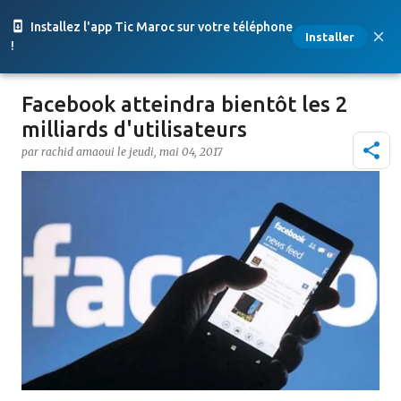
Accéder au contenu principal
Installez l'app Tic Maroc sur votre téléphone
Installer
!
Facebook atteindra bientôt les 2
milliards d'utilisateurs
par
rachid amaoui
le
jeudi, mai 04, 2017