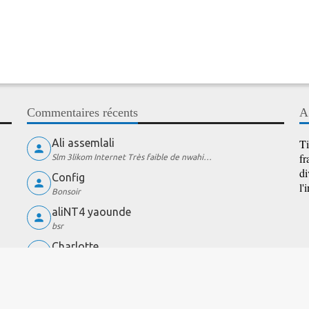
Commentaires récents
A
Ali assemlali
Ti
fr
Slm 3likom Internet Très faible de nwahi…
di
Config
l'
Bonsoir
aliNT4 yaounde
bsr
Charlotte
wow