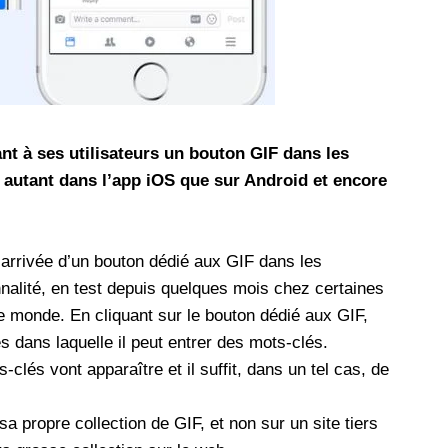
les réseaux sociaux
Promotion Orange Maroc: Recharge x25 +
Internet
Orange, inwi fait
Nouveau! Orange Maroc multiplie les recharges
d'un accès à
de ses clients mobiles en prépayé par 25 et ce,
pour toute recharge de 30 Dh ou plus. De plus,
nt à ses utilisateurs un bouton GIF dans les
WhatsApp,
Orange offre, suite à n'importe quelle recharge,
autant dans l’app iOS que sur Android et encore
et Snapchat voire
un volume d'internet variant selon le montant de
 Notons au
ladite recharge. La durée de validité du volume
e offre
d'internet est de 7 jours alors que celle du solde
arrivée d’un bouton dédié aux GIF dans les
n le 23 mars 2026,
offert en Dh est de 3 mois. Recharge Solde
nalité, en test depuis quelques mois chez certaines
e monde. En cliquant sur le bouton dédié aux GIF,
s dans laquelle il peut entrer des mots-clés.
-clés vont apparaître et il suffit, dans un tel cas, de
 propre collection de GIF, et non sur un site tiers