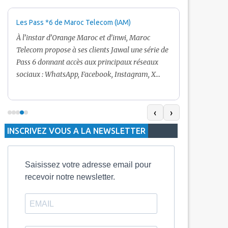
Les Pass *6 de Maroc Telecom (IAM)
Promotion Ma
+ Internet
À l’instar d’Orange Maroc et d’inwi, Maroc
Nouveau! Clie
Telecom propose à ses clients Jawal une série de
pour toute r
Pass 6 donnant accès aux principaux réseaux
Telecom vous
sociaux : WhatsApp, Facebook, Instagram, X
De plus, Mar
(Twitter) et Snapchat.En temps normal, le Pass
quelle recha
5 Dh inclut 100 Mo, le Pass 10 Dh offre 400 Mo,
selon le mon
tandis que les formules à 20 Dh et 30 Dh
‹
›
la durée de v
proposent respectivement 1 Go et 2 Go. Les
INSCRIVEZ VOUS A LA NEWSLETTER
jours alors q
durées de validité sont de 3 jours pour
3 mois.
Saisissez votre adresse email pour
recevoir notre newsletter.