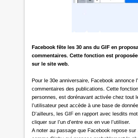
rs les réseaux sociaux avec *6 chez
Promotion inwi: L'illimité vers 
oc
avec *6
e de 30 Dh donne dorénavant un
A l'instar de Maroc Telecom et 
té aux réseaux sociaux chez Orange.
bénéficier ses clients prépayés 
e d'une offre promotionnelle qui
certains réseaux sociaux. A 5 Dh, le client aura
Facebook fête les 30 ans du GIF en proposa
e 24 mars 2026, les clients prépayés
droit à 100 Mo valables vers 
commentaires. Cette fonction est proposée 
oc peuvent désormais bénéficier
Facebook, Twitter, Instagram 
sur le site web.
 Instagram
300 Mo pour le Pass de 10 Dh.
urant 30 jours, et ce, en
passage que dans le cadre d'un
Pour le 30e anniversaire, Facebook annonce l’
 le code d'une recharge de 30 Dh
promotionnelle qui prendra fi
ivi de *6. Rappelons
commentaires des publications. Cette fonction
le Pass 30 Dh de inwi offre un
personnes, est dorénavant activée chez tout l
l’utilisateur peut accède à une base de donnée
D’ailleurs, les GIF en rapport avec lesdits mots
cliquer sur l’un d’entre eux en vue l’utiliser.
A noter au passage que Facebook repose sur sa