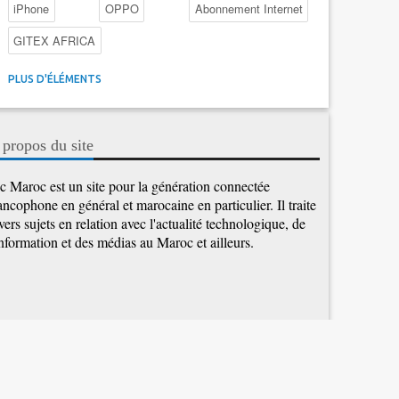
iPhone
OPPO
Abonnement Internet
GITEX AFRICA
4G au Maroc
Facebook
Promotions inwi
PLUS D'ÉLÉMENTS
Intelligence Artificielle
Cybersécurité
Promotions Maroc Telecom
Kaspersky
APEBI
 propos du site
iOS
Ericsson
WhatsApp
c Maroc est un site pour la génération connectée
ancophone en général et marocaine en particulier. Il traite
vers sujets en relation avec l'actualité technologique, de
information et des médias au Maroc et ailleurs.