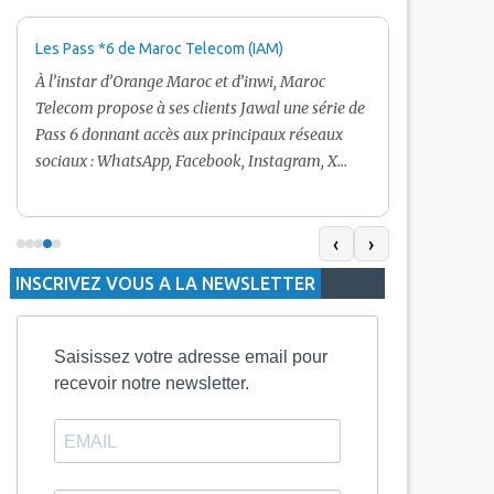
Les Pass *6 de Maroc Telecom (IAM)
Promotion Ma
+ Internet
À l’instar d’Orange Maroc et d’inwi, Maroc
Nouveau! Clie
Telecom propose à ses clients Jawal une série de
pour toute r
Pass 6 donnant accès aux principaux réseaux
Telecom vous
sociaux : WhatsApp, Facebook, Instagram, X
De plus, Mar
(Twitter) et Snapchat.En temps normal, le Pass
quelle recha
5 Dh inclut 100 Mo, le Pass 10 Dh offre 400 Mo,
selon le mon
tandis que les formules à 20 Dh et 30 Dh
‹
›
la durée de v
proposent respectivement 1 Go et 2 Go. Les
INSCRIVEZ VOUS A LA NEWSLETTER
jours alors q
durées de validité sont de 3 jours pour
3 mois.
Saisissez votre adresse email pour
recevoir notre newsletter.