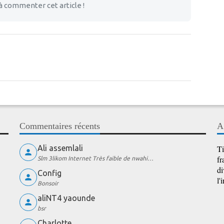
à commenter cet article !
Commentaires récents
A
Ali assemlali
Ti
fr
Slm 3likom Internet Très faible de nwahi…
di
Config
l'
Bonsoir
aliNT4 yaounde
bsr
Charlotte