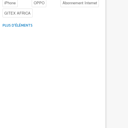
iPhone
OPPO
Abonnement Internet
GITEX AFRICA
4G au Maroc
Facebook
Promotions inwi
PLUS D'ÉLÉMENTS
Intelligence Artificielle
Cybersécurité
Promotions Maroc Telecom
Kaspersky
APEBI
iOS
Ericsson
WhatsApp