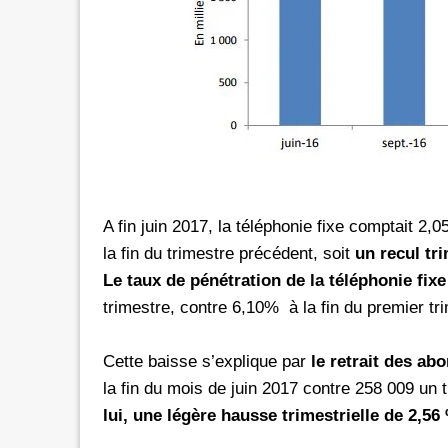
rs les réseaux sociaux avec *6 chez
Promotion inwi: L'illimité vers 
oc
avec *6
e de 30 Dh donne dorénavant un
A l'instar de Maroc Telecom et 
té aux réseaux sociaux chez Orange.
bénéficier ses clients prépayés 
e d'une offre promotionnelle qui
certains réseaux sociaux. A 5 Dh, le client aura
e 24 mars 2026, les clients prépayés
droit à 100 Mo valables vers 
oc peuvent désormais bénéficier
Facebook, Twitter, Instagram 
 Instagram
300 Mo pour le Pass de 10 Dh.
A fin juin 2017, la téléphonie fixe comptait 2,0
urant 30 jours, et ce, en
passage que dans le cadre d'un
la fin du trimestre précédent, soit
un recul tr
 le code d'une recharge de 30 Dh
promotionnelle qui prendra fi
Le taux de pénétration de la téléphonie fixe
ivi de *6. Rappelons
le Pass 30 Dh de inwi offre un
trimestre, contre 6,10% à la fin du premier tr
Cette baisse s’explique par
le retrait des ab
la fin du mois de juin 2017 contre 258 009 un 
lui, une légère hausse trimestrielle de 2,56