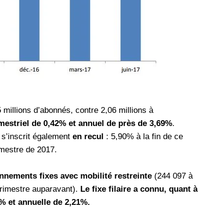
les réseaux sociaux
Promotion Orange Maroc: Recharge x25 +
Internet
Orange, inwi fait
Nouveau! Orange Maroc multiplie les recharges
d'un accès à
de ses clients mobiles en prépayé par 25 et ce,
pour toute recharge de 30 Dh ou plus. De plus,
WhatsApp,
Orange offre, suite à n'importe quelle recharge,
et Snapchat voire
un volume d'internet variant selon le montant de
 Notons au
ladite recharge. La durée de validité du volume
5 millions d’abonnés, contre 2,06 millions à
e offre
d'internet est de 7 jours alors que celle du solde
imestriel de 0,42% et annuel de près de 3,69%
.
n le 23 mars 2026,
offert en Dh est de 3 mois. Recharge Solde
s’inscrit également
en recul
: 5,90% à la fin de ce
imestre de 2017.
onnements fixes avec mobilité restreinte
(244 097 à
trimestre auparavant).
Le fixe filaire a connu, quant à
 % et annuelle de 2,21%.