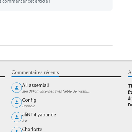
à commenter cet article !
Commentaires récents
A
Ali assemlali
Ti
fr
Slm 3likom Internet Très faible de nwahi…
di
Config
l'
Bonsoir
aliNT4 yaounde
bsr
Charlotte