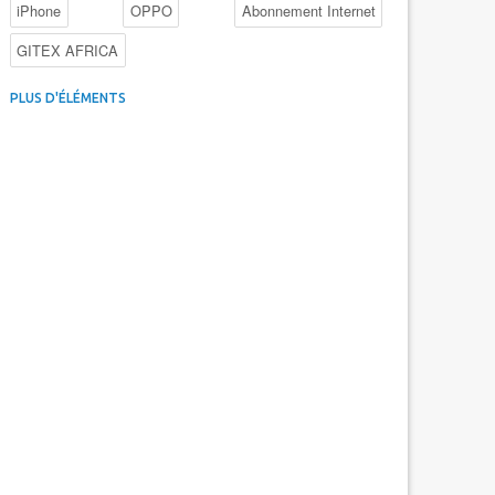
iPhone
OPPO
Abonnement Internet
GITEX AFRICA
4G au Maroc
Facebook
Promotions inwi
PLUS D'ÉLÉMENTS
Intelligence Artificielle
Cybersécurité
Promotions Maroc Telecom
Kaspersky
APEBI
iOS
Ericsson
WhatsApp