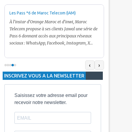
Les Pass *6 de Maroc Telecom (IAM)
Promotion Ma
+ Internet
À l’instar d’Orange Maroc et d’inwi, Maroc
Nouveau! Clie
Telecom propose à ses clients Jawal une série de
pour toute r
Pass 6 donnant accès aux principaux réseaux
Telecom vous
sociaux : WhatsApp, Facebook, Instagram, X
De plus, Mar
(Twitter) et Snapchat.En temps normal, le Pass
quelle recha
5 Dh inclut 100 Mo, le Pass 10 Dh offre 400 Mo,
selon le mon
tandis que les formules à 20 Dh et 30 Dh
‹
›
la durée de v
proposent respectivement 1 Go et 2 Go. Les
INSCRIVEZ VOUS A LA NEWSLETTER
jours alors q
durées de validité sont de 3 jours pour
3 mois.
Saisissez votre adresse email pour
recevoir notre newsletter.