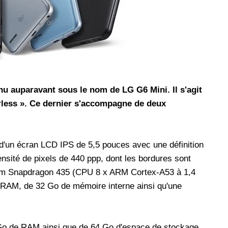
les réseaux sociaux
Promotion Orange Maroc: Recharge x25 +
Internet
Orange, inwi fait
Nouveau! Orange Maroc multiplie les recharges
d'un accès à
de ses clients mobiles en prépayé par 25 et ce,
pour toute recharge de 30 Dh ou plus. De plus,
WhatsApp,
Orange offre, suite à n'importe quelle recharge,
nnu auparavant sous le nom de LG G6 Mini. Il s'agit
et Snapchat voire
un volume d'internet variant selon le montant de
less ». Ce dernier s'accompagne de deux
 Notons au
ladite recharge. La durée de validité du volume
e offre
d'internet est de 7 jours alors que celle du solde
n le 23 mars 2026,
offert en Dh est de 3 mois. Recharge Solde
 d'un écran LCD IPS de 5,5 pouces avec une définition
nsité de pixels de 440 ppp, dont les bordures sont
mm Snapdragon 435 (CPU 8 x ARM Cortex-A53 à 1,4
AM, de 32 Go de mémoire interne ainsi qu'une
Go de RAM ainsi que de 64 Go d'espace de stockage.