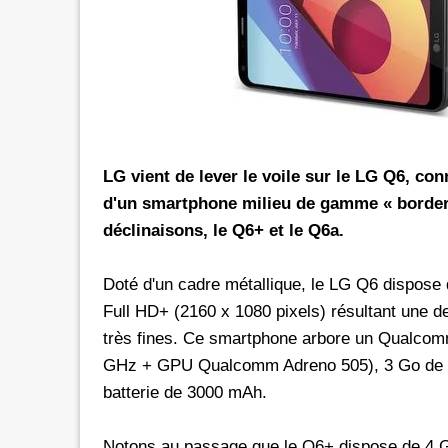
rs les réseaux sociaux avec *6 chez
Promotion inwi: L'illimité vers 
oc
avec *6
e de 30 Dh donne dorénavant un
A l'instar de Maroc Telecom et 
té aux réseaux sociaux chez Orange.
bénéficier ses clients prépayés 
e d'une offre promotionnelle qui
certains réseaux sociaux. A 5 Dh, le client aura
e 24 mars 2026, les clients prépayés
droit à 100 Mo valables vers 
LG vient de lever le voile sur le LG Q6, co
oc peuvent désormais bénéficier
Facebook, Twitter, Instagram 
d'un smartphone
milieu de gamme
« border
 Instagram
300 Mo pour le Pass de 10 Dh.
déclinaisons, le Q6+ et le Q6a.
urant 30 jours, et ce, en
passage que dans le cadre d'un
 le code d'une recharge de 30 Dh
promotionnelle qui prendra fi
Doté d'un cadre métallique, le LG Q6 dispose
ivi de *6. Rappelons
le Pass 30 Dh de inwi offre un
Full HD+ (2160 x 1080 pixels) résultant une de
très fines. Ce smartphone arbore un Qualco
GHz + GPU Qualcomm Adreno 505), 3 Go de R
batterie de 3000 mAh.
Notons au passage que le Q6+ dispose de 4 