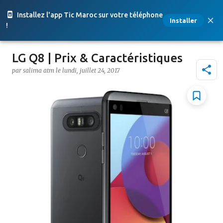
Accéder au contenu principal
Installez l'app Tic Maroc sur votre téléphone
Installer
!
LG Q8 | Prix & Caractéristiques
par
salima atm
le
lundi, juillet 24, 2017