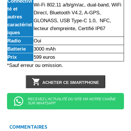
Connectivi
Wi-Fi 802.11 a/b/g/n/ac, dual-band, WiFi
té et
Direct, Bluetooth V4.2, A-GPS,
autres
GLONASS, USB Type-C 1.0, NFC,
caractérist
lecteur d'empreinte, Certifié IP67
iques
Radio
Oui
Batterie
3000 mAh
Prix
599 euros
*Sauf erreur ou omission.
ACHETER CE SMARTPHONE
RECEVEZ L'ACTUALITÉ DU SITE VIA NOTRE CHAÎNE
SUR WHATSAPP
COMMENTAIRES