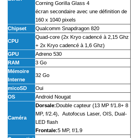
Corning Gorilla Glass 4
écran secondaire avec une définition de
160 x 1040 pixels
Chipset
Qualcomm Snapdragon 820
Quad-core (2x Kryo cadencé à 2,15 Ghz
CPU
+ 2x Kryo cadencé à 1,6 Ghz)
GPU
Adreno 530
RAM
3 Go
Mémoire
32 Go
Interne
micoSD
Oui
OS
Android Nougat
Dorsale:
Double capteur (13 MP f/1.8+ 8
MP, f/2.4), Autofocus Laser, OIS, Dual-
Caméra
LED flash
Frontale:
5 MP, f/1.9