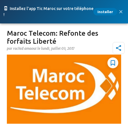
Accéder au contenu principal
Installez l'app Tic Maroc sur votre téléphone
Installer
!
Maroc Telecom: Refonte des
forfaits Liberté
par
rachid amaoui
le
lundi, juillet 03, 2017