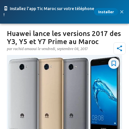
Accéder au contenu principal
Installez l'app Tic Maroc sur votre téléphone
Installer
!
Huawei lance les versions 2017 des
Y3, Y5 et Y7 Prime au Maroc
par
rachid amaoui
le
vendredi, septembre 08, 2017