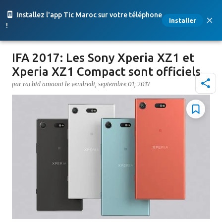
Accéder au contenu principal
Installez l'app Tic Maroc sur votre téléphone
Installer
!
IFA 2017: Les Sony Xperia XZ1 et
Xperia XZ1 Compact sont officiels
par
rachid amaoui
le
vendredi, septembre 01, 2017