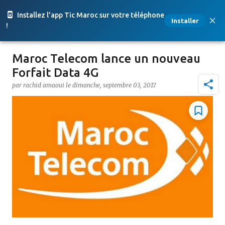
Accéder au contenu principal
Installez l'app Tic Maroc sur votre téléphone
Installer
!
Maroc Telecom lance un nouveau
Forfait Data 4G
par
rachid amaoui
le
dimanche, septembre 03, 2017