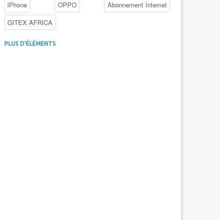
iPhone
OPPO
Abonnement Internet
GITEX AFRICA
4G au Maroc
Facebook
Promotions inwi
PLUS D'ÉLÉMENTS
Intelligence Artificielle
Cybersécurité
Promotions Maroc Telecom
Kaspersky
APEBI
iOS
Ericsson
WhatsApp