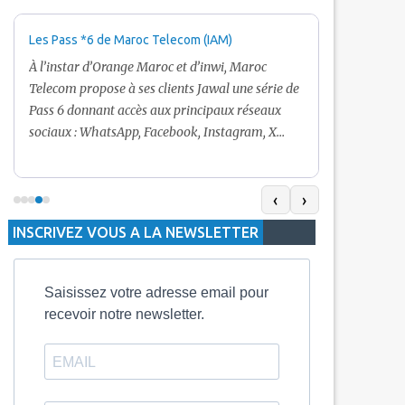
Les Pass *6 de Maroc Telecom (IAM)
Promotion Ma
+ Internet
À l’instar d’Orange Maroc et d’inwi, Maroc
Nouveau! Clie
Telecom propose à ses clients Jawal une série de
pour toute r
Pass 6 donnant accès aux principaux réseaux
Telecom vous
sociaux : WhatsApp, Facebook, Instagram, X
De plus, Mar
(Twitter) et Snapchat.En temps normal, le Pass
quelle recha
5 Dh inclut 100 Mo, le Pass 10 Dh offre 400 Mo,
selon le mon
tandis que les formules à 20 Dh et 30 Dh
‹
›
la durée de v
proposent respectivement 1 Go et 2 Go. Les
INSCRIVEZ VOUS A LA NEWSLETTER
jours alors q
durées de validité sont de 3 jours pour
3 mois.
Saisissez votre adresse email pour
recevoir notre newsletter.