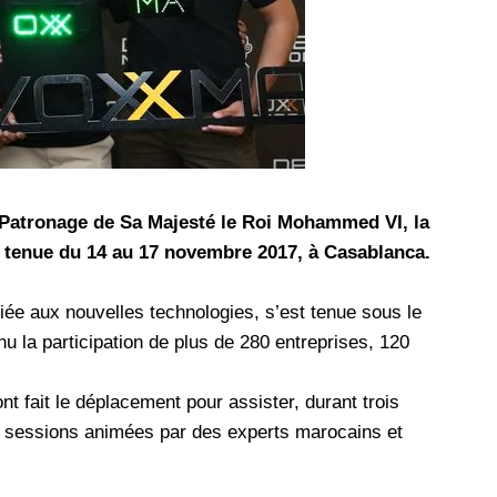
les réseaux sociaux
Promotion Orange Maroc: Recharge x25 +
Internet
Orange, inwi fait
Nouveau! Orange Maroc multiplie les recharges
d'un accès à
de ses clients mobiles en prépayé par 25 et ce,
pour toute recharge de 30 Dh ou plus. De plus,
WhatsApp,
Orange offre, suite à n'importe quelle recharge,
et Snapchat voire
un volume d'internet variant selon le montant de
 Patronage de Sa Majesté le Roi Mohammed VI, la
 Notons au
ladite recharge. La durée de validité du volume
 tenue du 14 au 17 novembre 2017, à Casablanca.
e offre
d'internet est de 7 jours alors que celle du solde
n le 23 mars 2026,
offert en Dh est de 3 mois. Recharge Solde
e aux nouvelles technologies, s’est tenue sous le
 la participation de plus de 280 entreprises, 120
t fait le déplacement pour assister, durant trois
tes sessions animées par des experts marocains et