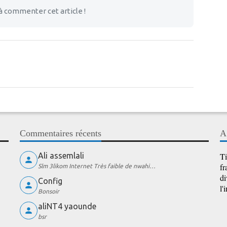
à commenter cet article !
Commentaires récents
A
Ali assemlali
Ti
fr
Slm 3likom Internet Très faible de nwahi…
di
Config
l'
Bonsoir
aliNT4 yaounde
bsr